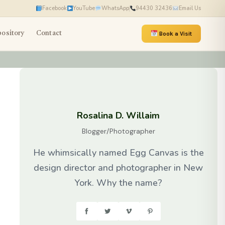
Facebook
YouTube
WhatsApp
94430 32436
Email Us
ository
Contact
Book a Visit
Rosalina D. Willaim
Blogger/Photographer
He whimsically named Egg Canvas is the
design director and photographer in New
York. Why the name?