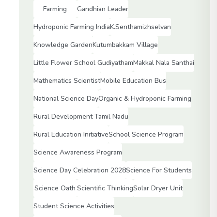
Farming
Gandhian Leader
Hydroponic Farming India
K.Senthamizhselvan
Knowledge Garden
Kutumbakkam Village
Little Flower School Gudiyatham
Makkal Nala Santhai
Mathematics Scientist
Mobile Education Bus
National Science Day
Organic & Hydroponic Farming
Rural Development Tamil Nadu
Rural Education Initiative
School Science Program
Science Awareness Program
Science Day Celebration 2028
Science For Students
Science Oath
Scientific Thinking
Solar Dryer Unit
Student Science Activities