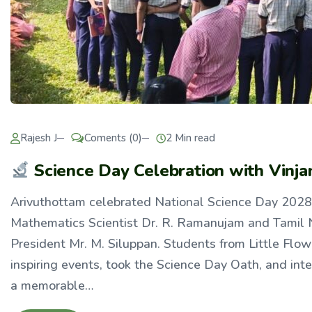
Rajesh J
Coments (0)
2 Min read
Science Day Celebration with Vinja
Arivuthottam celebrated National Science Day 2028
Mathematics Scientist Dr. R. Ramanujam and Tamil 
President Mr. M. Siluppan. Students from Little Flow
inspiring events, took the Science Day Oath, and int
a memorable…