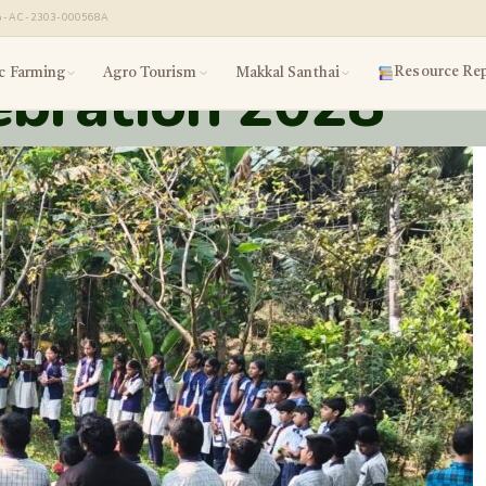
G-AC-2303-000568A
ebration 2028
Resource Rep
c Farming
Agro Tourism
Makkal Santhai
am
Organic Farming
Agro Tourism
Makkal Nala Santhai
பற்றி
இயற்கை வேளாண்மை
வேளாண் சுற்றுலா
மக்கள் நல சந்தை
oin the Programme
Book a Visit
Market Schedule
ிட்டத்தில் சேருங்கள்
வருகை முன்பதிவு
சந்தை அட்டவணை
armer Success Stories
Seller Registration
படும்
விவசாயி வெற்றிக் கதைகள்
விற்பனையாளர் பதிவு
Women Agripreneurs
பெண் விவசாயிகள்
்வுகள்
ுங்கள்