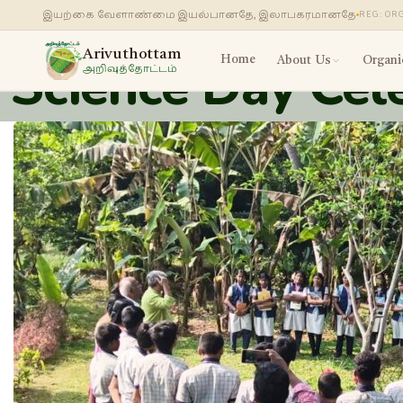
இயற்கை வேளாண்மை இயல்பானதே, இலாபகரமானதே
REG: OR
Arivuthottam
Science Day Cel
Home
About Us
Organi
அறிவுத்தோட்டம்
About Arivuthott
அறிவுத்தோட்டம் 
Our Team
J
எங்கள் குழு
த
FAQs
F
அடிக்கடி கேட்கப்
கேள்விகள்
News & Events
செய்திகள் & நிகழ
Contact Us
தொடர்பு கொள்ள