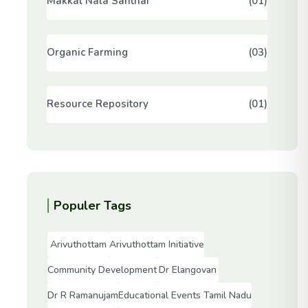
Makkal Nala Santhai
(01)
Organic Farming
(03)
Resource Repository
(01)
Populer Tags
Arivuthottam
Arivuthottam Initiative
Community Development
Dr Elangovan
Dr R Ramanujam
Educational Events Tamil Nadu