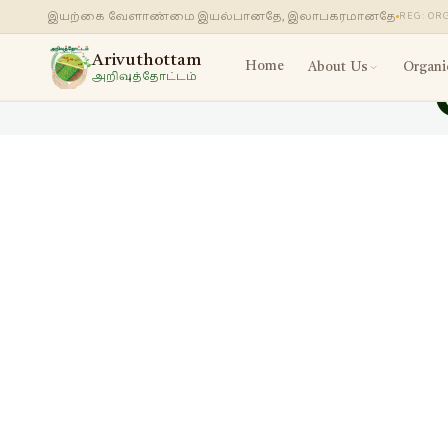
இயற்கை வேளாண்மை இயல்பானதே, இலாபகரமானதே
REG: OR
Arivuthottam
Home
About Us
Organi
அறிவுத்தோட்டம்
About Arivuthott
அறிவுத்தோட்டம் 
Our Team
J
எங்கள் குழு
த
FAQs
F
அடிக்கடி கேட்கப்
கேள்விகள்
News & Events
செய்திகள் & நிகழ
Contact Us
தொடர்பு கொள்ள