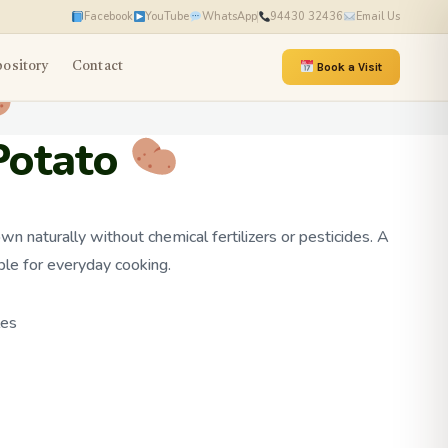
Facebook
YouTube
WhatsApp
94430 32436
Email Us
ository
Contact
Book a Visit
Potato
n naturally without chemical fertilizers or pesticides. A
aple for everyday cooking.
les